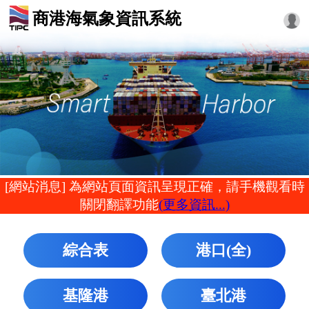
商港海氣象資訊系統
[網站消息] 為網站頁面資訊呈現正確，請手機觀看時
關閉翻譯功能
(更多資訊...)
綜合表
港口(全)
基隆港
臺北港